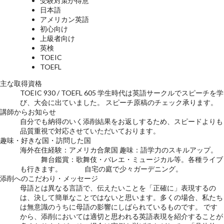
受験対策が得意
日本語
アメリカン英語
初心向け
上級者向け
英検
TOEIC
TOEFL
主な取得資格
TOEIC 930 / TOEFL 605 学生時代は英語サークルでスピーチを学
び、大会に出ていました。 スピーチ原稿のチェック承ります。
講師からお知らせ
自分でも納得のいく添削結果をお返しするため、スピードよりも
品質重視で対応させていただいております。
趣味・好きな国・訪問した国
海外在住経験：アメリカ合衆国 趣味：語学力のスキルアップ。
舞台鑑賞：歌舞伎・バレエ・ミュージカル等。各種ライブ
も行きます。 自宅の庭で少々ガーデニング。
添削へのこだわり・メッセージ
母語とは異なる言語で、伝えたいことを「正確に」表現するの
は、決して簡単なことではないと思います。多くの場合、私たち
は無意識のうちに母語の影響にしばられているものです。 です
から、添削においては適切と思われる英語表現を紹介することが