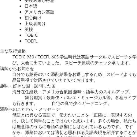
受験対策が得意
日本語
アメリカン英語
初心向け
上級者向け
英検
TOEIC
TOEFL
主な取得資格
TOEIC 930 / TOEFL 605 学生時代は英語サークルでスピーチを学
び、大会に出ていました。 スピーチ原稿のチェック承ります。
講師からお知らせ
自分でも納得のいく添削結果をお返しするため、スピードよりも
品質重視で対応させていただいております。
趣味・好きな国・訪問した国
海外在住経験：アメリカ合衆国 趣味：語学力のスキルアップ。
舞台鑑賞：歌舞伎・バレエ・ミュージカル等。各種ライブ
も行きます。 自宅の庭で少々ガーデニング。
添削へのこだわり・メッセージ
母語とは異なる言語で、伝えたいことを「正確に」表現するの
は、決して簡単なことではないと思います。多くの場合、私たち
は無意識のうちに母語の影響にしばられているものです。 です
から、添削においては適切と思われる英語表現を紹介することが