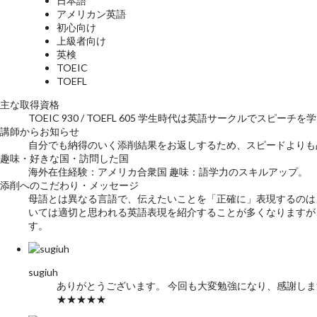
日本語
アメリカン英語
初心向け
上級者向け
英検
TOEIC
TOEFL
主な取得資格
TOEIC 930 / TOEFL 605 学生時代は英語サークルでス
講師からお知らせ
自分でも納得のいく添削結果をお返しするため、スピードよりも
趣味・好きな国・訪問した国
海外在住経験：アメリカ合衆国 趣味：語学力のスキルアッ
添削へのこだわり・メッセージ
母語とは異なる言語で、伝えたいことを「正確に」表現するのは
いては適切と思われる英語表現を紹介することが多くなりますが
す。
sugiuh
ありがとうございます。 今回も大変勉強になり、感謝しま
★★★★★