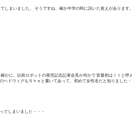
えてしまいました。 そうですね、確か中学の時に訊いた覚えがあります
 確かに、以前ロボットの発売記念記者会見か何かで 皆最初はＩｔと呼
ーのヘドウィグもＳｈｅと書いてあって、初めて女性名だと知りました・
ぼってしまいました・・・