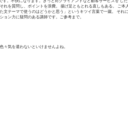
です。不快になります。きっと対クライアントなど顧客サービスを した
質問し、ポイントを浪費。 揚げ足ともとれる直しもある。 ご本人個人の見解
った文テーマで使うのはどうかと思う」というキツイ言葉で一蹴。 それ
ーション力に疑問のある講師です。ご参考まで。
、色々気を遣わないといけませんよね。