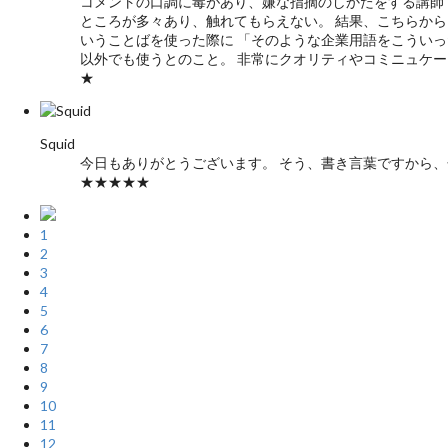
コメントの口調に毒があり、嫌な指摘のしかたをする講師
ところが多々あり、触れてもらえない。 結果、こちらからそれを
いうことばを使った際に 「そのような企業用語をこうい
以外でも使うとのこと。 非常にクオリティやコミニュケ
★
Squid
今日もありがとうございます。 そう、書き言葉ですから
★★★★★
1
2
3
4
5
6
7
8
9
10
11
12