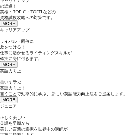
キャリアアップ
の近道！
英検・TOEIC・TOEFLなどの
資格試験攻略への対策です。
MORE
キャリアアップ
ライバル・同僚に
差をつける！
仕事に活かせるライティングスキルが
確実に身に付きます。
MORE
英語力向上
書いて学ぶ
英語力向上！
書くことで効率的に学ぶ、 新しい英語能力向上法をご提案します。
MORE
ジュニア
正しく美しい
英語を早期から
美しい言葉の選択を世界中の講師が
丁寧に指導します。