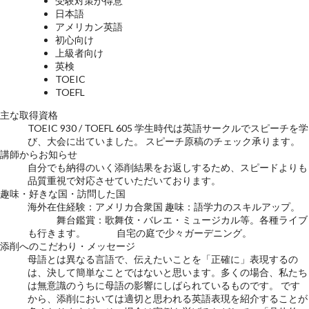
受験対策が得意
日本語
アメリカン英語
初心向け
上級者向け
英検
TOEIC
TOEFL
主な取得資格
TOEIC 930 / TOEFL 605 学生時代は英語サークルでスピーチを学
び、大会に出ていました。 スピーチ原稿のチェック承ります。
講師からお知らせ
自分でも納得のいく添削結果をお返しするため、スピードよりも
品質重視で対応させていただいております。
趣味・好きな国・訪問した国
海外在住経験：アメリカ合衆国 趣味：語学力のスキルアップ。
舞台鑑賞：歌舞伎・バレエ・ミュージカル等。各種ライブ
も行きます。 自宅の庭で少々ガーデニング。
添削へのこだわり・メッセージ
母語とは異なる言語で、伝えたいことを「正確に」表現するの
は、決して簡単なことではないと思います。多くの場合、私たち
は無意識のうちに母語の影響にしばられているものです。 です
から、添削においては適切と思われる英語表現を紹介することが