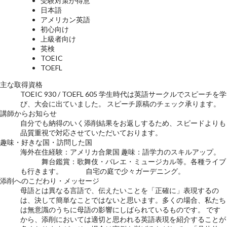
受験対策が得意
日本語
アメリカン英語
初心向け
上級者向け
英検
TOEIC
TOEFL
主な取得資格
TOEIC 930 / TOEFL 605 学生時代は英語サークルでスピーチを学
び、大会に出ていました。 スピーチ原稿のチェック承ります。
講師からお知らせ
自分でも納得のいく添削結果をお返しするため、スピードよりも
品質重視で対応させていただいております。
趣味・好きな国・訪問した国
海外在住経験：アメリカ合衆国 趣味：語学力のスキルアップ。
舞台鑑賞：歌舞伎・バレエ・ミュージカル等。各種ライブ
も行きます。 自宅の庭で少々ガーデニング。
添削へのこだわり・メッセージ
母語とは異なる言語で、伝えたいことを「正確に」表現するの
は、決して簡単なことではないと思います。多くの場合、私たち
は無意識のうちに母語の影響にしばられているものです。 です
から、添削においては適切と思われる英語表現を紹介することが