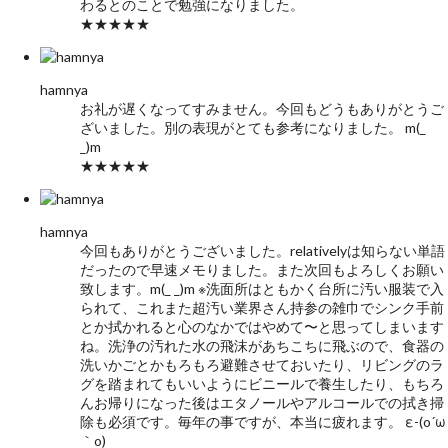
わるとのことで勉強になりました。
★★★★★
hamnya
お礼が遅くなってすみません。今回もどうもありがとうご
ざいました。別の表現がとても参考になりました。 m(_
_)m
★★★★★
hamnya
今回もありがとうございました。relativelyは知らない単語
だったので早速メモりました。また次回もよろしくお願い
致します。m(_ _)m ※洗面所はともかく台所に汚い服装で入
られて、これまた超汚い業界さん持参の雑巾でシンク手前
とか拭かれると心のなかではやめて〜と思ってしまいます
ね。洗浄の汚れた水の飛沫があちこちに飛ぶので、食器の
洗いかごとかもろもろ避難させておいたり、リビングのラ
グを踏まれてもいいようにビニールで養生したり、もちろ
んお帰りになった後はエタノールやアルコールでの拭き掃
除も必須です。毎年の事ですが、本当に疲れます。 ε-(o´ω
｀o)