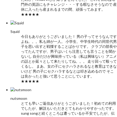
門外の英語にもチャレンジ・・・する暇なさそうなので 産
休に入ったら産まれるまでの間、頑張ってみます。
★★★★★
Squid
今日もありがとうございました！ 男の子ってそうなんです
よね。。。私も姉が一人。 小学生、中学生時代の同世代男
子を思い出すと戦慄することばかりです。 クラブの部長や
ってたんですが、男子はいくら注意しても言うことを聞か
ないし 自分だけが興味持っている（私は興味ない）アニメ
の話とか延々として来たりしてね。。。 走り回って殴って
くるし。 まあ、女の子にセクハラされるなと教育はできな
いけど 男の子にセクハラするなとは叩き込めるので そこ
は良かったと強いて思うことにしています。
★★★★★
nutsmoon
とても早いご返信ありがとうございました！初めての利用
でしたが、解説もいただきとてもわかりやすかったです。
sung songと続くところは遭っているか不安でしたが、伝