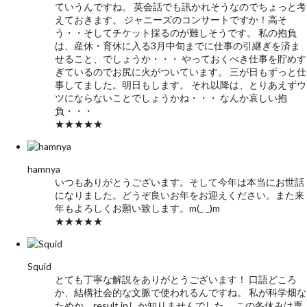
ていうんですね。 英会話でも訊かれそうなのでちょっと考
えておきます。 ジャニーズのコンサートですか！高そ
う・・そしてチケット採るのが難しそうです。 私の抱負
は、産休・育休に入る3月中旬までに仕事の引継ぎを済ま
せること、でしょうか・・・ やっておくべき仕事を貯めす
ぎているのでお尻に火がついています。 三が日もずっと仕
事してました。明日もします。 それ以降は、とりあえずウ
ツにならないことでしょうかね・・・ なんか哀しい抱
負・・・
★★★★★
hamnya
いつもありがとうございます。そして今年は本当にお世話
になりました。どうぞ良いお年をお迎えください。また来
年もよろしくお願い致します。m(_ _)m
★★★★★
Squid
とても丁寧な解説をありがとうございます！ 口語どころ
か、結構社会的な文脈で使われるんですね。 私が科学畑な
ためか、result inしか知りませんでした。 この冬休みは専