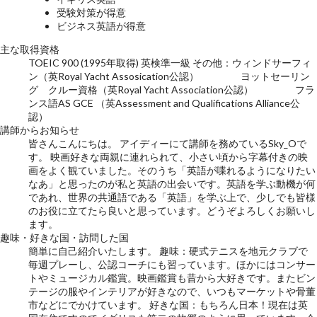
受験対策が得意
ビジネス英語が得意
主な取得資格
TOEIC 900 (1995年取得) 英検準一級 その他：ウィンドサーフィ
ン（英Royal Yacht Assosication公認） ヨットセーリン
グ クルー資格（英Royal Yacht Association公認） フラ
ンス語AS GCE （英Assessment and Qualifications Alliance公
認）
講師からお知らせ
皆さんこんにちは。 アイディーにて講師を務めているSky_Oで
す。 映画好きな両親に連れられて、小さい頃から字幕付きの映
画をよく観ていました。そのうち「英語が喋れるようになりたい
なあ」と思ったのが私と英語の出会いです。英語を学ぶ動機が何
であれ、世界の共通語である「英語」を学ぶ上で、少しでも皆様
のお役に立てたら良いと思っています。どうぞよろしくお願いし
ます。
趣味・好きな国・訪問した国
簡単に自己紹介いたします。 趣味：硬式テニスを地元クラブで
毎週プレーし、公認コーチにも習っています。ほかにはコンサー
トやミュージカル鑑賞。映画鑑賞も昔から大好きです。またビン
テージの服やインテリアが好きなので、いつもマーケットや骨董
市などにでかけています。 好きな国：もちろん日本！現在は英