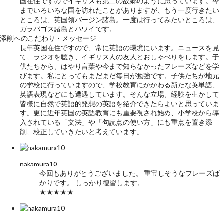
国在住ですのでイギリスも第二の故郷のように思っています。今
までいろいろな国を訪れたことがありますが、もう一度行きたい
ところは、英国領バージン諸島。一度は行ってみたいところは、
ガラパゴス諸島とハワイです。
添削へのこだわり・メッセージ
長年英国在住ですので、常に英語の環境にいます。ニュースを見
て、ラジオを聴き、イギリス人の友人とおしゃべりをします。子
供たちから、はやり言葉や今まで知らなかったフレーズなどを学
びます。私にとってもまだまだ毎日が勉強です。子供たちが地元
の学校に行っていますので、学校教育にかかわる新たな英単語、
英語表現などにも遭遇しています。そんな立場、経験を生かして
皆様に自然で英語的発想の英語を紹介できたらよいと思っていま
す。更に近年英国の英語教育にも重要視され始め、小学校から導
入されている「文法」や「句読点の使い方」にも重点を置き添
削、校正していきたいと考えています。
nakamura10
今回もありがとうございました。 重宝しそうなフレーズば
かりです。 しっかり復習します。
★★★★★