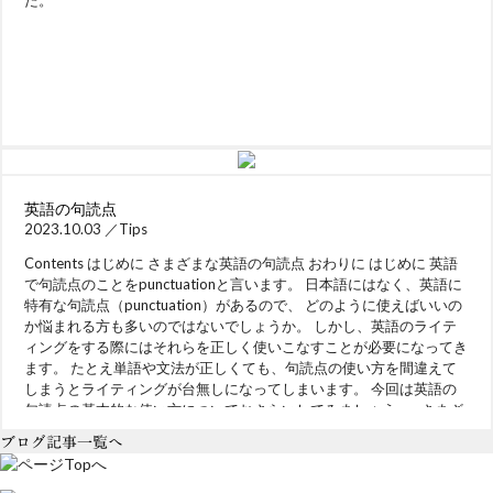
英語の句読点
2023.10.03 ／
Tips
Contents はじめに さまざまな英語の句読点 おわりに はじめに 英語
で句読点のことをpunctuationと言います。 日本語にはなく、英語に
特有な句読点（punctuation）があるので、 どのように使えばいいの
か悩まれる方も多いのではないでしょうか。 しかし、英語のライテ
ィングをする際にはそれらを正しく使いこなすことが必要になってき
ます。 たとえ単語や文法が正しくても、句読点の使い方を間違えて
しまうとライティングが台無しになってしまいます。 今回は英語の
句読点の基本的な使い方についておさらいしてみましょう。 さまざ
まな英語の句読点 「.」ピリオド 日本語の句点「。」と同じで、ピリ
ブログ記事一覧へ
オドは文の終わりを意味します。 英語では「full stop（完全なストッ
プ）」と言うこともあります。 話し言葉で「Period!」ということが
ありますが、それは「はい、おしまい！」という意味です。 ・略語