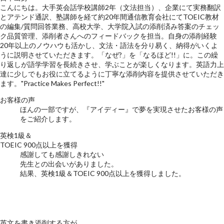
こんにちは。大手英会話学校講師2年（文法担当）、企業にて実務翻訳
とアテンド通訳、塾講師を経て約20年間通信教育会社にてTOEIC教材
の編集/質問回答業務、高校大学、大学院入試の添削済み答案のチェッ
ク品質管理、添削者さんへのフィードバックを担当。自身の添削経験
20年以上のノウハウも活かし、文法・語法を分り易く、納得がいくよ
うに説明させていただきます。「なぜ?」を「なるほど!!」に。この繰
り返しが語学学習を長続きさせ、学ぶことが楽しくなります。英語力上
達に少しでもお役に立てるように丁寧な添削内容を提供させていただき
ます。"Practice Makes Perfect!!"
お客様の声
ほんの一部ですが、『アイディー』で夢を実現させたお客様の声
をご紹介します。
英検1級＆
TOEIC 900点以上を獲得
感謝しても感謝しきれない
先生との出会いがありました。
結果、英検1級＆TOEIC 900点以上を獲得しました。
英文を書き添削する方が