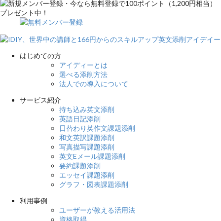
の後ろにつける際にも使う 言葉を省略する際に、略語の後ろにピリ
オドをつけます。 例： Mrs. （ミセス） Dr. （ドクター） No. （ナン
バー） Mt. （マウント、～山） Dec. （ディセンバー、１２月） Etc.
（エトセトラ、等々） 「,」カンマ カンマは、使い方によって意味が
変わってしまうこともあるので、重要な句読点と言えます。 例：
はじめての方
Let’s eat, grandma! （おばあちゃん、食べようよ！） Let’s eat
アイディーとは
grandma! （おばあちゃんを食べよう！） 日本語の「、」と似ていま
選べる添削方法
すが、英語ではもっと多彩な使い方をします。 カンマは文章を読み
法人での導入について
やすくする役割があるのですが、英語では曖昧に使うということでは
なく、 ある程度決まったルールが存在します。 10以上のルールが存
サービス紹介
在する奥が深い「カンマ」ですが、ここでは頻繁に目にする主なルー
持ち込み英文添削
ルを見ていきましょう。 ・３つ以上のものを列記するときに使う
英語日記添削
例： I like apples, bananas, and oranges. ・２つの文をand、but、or
日替わり英作文課題添削
などでつなげるときに使う 例： I baked some cookies for Susan, but
和文英訳課題添削
she only ate one. ・IfやWhenなどを主節より前に置くときに使う
写真描写課題添削
例： If you will do your homework, the teacher will be happy. ・補足
英文Eメール課題添削
表現を挿入するときに使う 例： The dog, which was very hungry, ate
要約課題添削
all the sandwich on the table. ・日付や年号を表記するときに使う
エッセイ課題添削
例： On December 4, 2022, I celebrated my 50th birthday. 「:」コロ
グラフ・図表課題添削
ン 日本人にはあまり馴染みはないですが、英語ではよく目にする句
読点です。 ・最も多い使い方として、前の文章の内容を捕捉する使
利用事例
い方があります。 コロンの前と後の文が、内容的にイコールにな
ユーザーが教える活用法
り、「それは・つまり・すなわち」でつなげる文になります。 ただ
資格取得