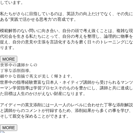
しています。
私たちがさらに目指しているのは、英語力の向上だけでなく、その先に
ある“実践で活かせる思考力”の育成です。
模範解答のない問いに向き合い、自分の頭で考え抜くことは、複雑な現
代社会を生きる私たちにとって、自分の考えを整理し、論理的に物事を
捉え、自分の意見や主張を言語化する力を磨く日々のトレーニングにな
ります。
MORE
世界中の講師からの
丁寧な添削指導。
細やかな指摘で英文が美しく輝きます。
世界中の指導経験豊富な日本人・ネイティブ講師から受けられるマンツ
ーマン学習指導は学習プロセスそのものを豊かにし、講師と共に達成し
た目標は人生のかけがえない財産になります。
アイディーの英文添削には一人一人のレベルに合わせた丁寧な添削解説
と講師からのコメントが付録するため、添削結果から多くの事を学び、
そして親交を深めることができます。
MORE