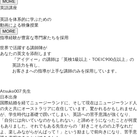
MORE
英語講座
英語を体系的に学ぶための
動画による映像授業
MORE
指導経験が豊富な専門家たちを採用
世界で活躍する講師陣が
あなたの英文を添削します
『アイディー』の講師は「英検1級以上・TOEIC900点以上」の
英語力を有し、
お客さまへの指導が上手な講師のみを採用しています。
Atsuko007 先生
日本出身
国際結婚を経てニュージーランドに、そして現在はニュージーランド人
の夫と共にオーストラリアに在住しています。驚かれるかもしれません
が、学生時代は基礎で躓いてしまい、英語への苦手意識が強くなり、
「自分には向いていなのかもしれない」と諦めそうになったことが何度
もありました。それでもある先生からの「好きこそものの上手なれだ
よ、楽しみながらがんばって！」という励ましで前向きになり、苦手意