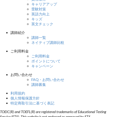
し、コロンの前に来る文章は、独立した完全な文章でなければなりま
キャリアアップ
せん。 My grandmother gave me good advice: make new friends and
受験対策
keep the old. ・例を挙げるとき、リストアップするときに使う These
英語力向上
were the things that he gave me: vegetables, fruit, bottles of milk,
キッズ
bread and paper towels. ・引用文の前に使う This was a phrase said
英文チェック
by Anne Frank: “Whoever is happy will make others happy too.” 「;」
セミコロン コロンと同様、日本人には馴染みが薄いですが、英語で
講師紹介
はよく目にする句読点です。 正確に使いこなすには難易度が高い句
講師一覧
読点なので、使い方に迷ったら使用を避けて、新しく文を作るのが無
ネイティブ講師比較
難でしょう。 コロンとセミコロンの違いが分からず、混同されてい
ご利用料金
る方も多いのではないでしょうか？実はそれはネイティブでも同じこ
ご利用料金
とです。 ・接続詞の代わりに文と文をつなぐ 文と文を繋ぐ役割は、
ポイントについて
コロンと同じですが、コロンは前後の文が内容的にイコールなのに対
キャンペーン
して、 セミコロンは前から後ろに時間・内容の流れで繋ぐニュアン
スになります。 口語なら、接続語に “and / but / so ” などを使って、
お問い合わせ
前後の文を繋げます。 下記例文を参照して、そのニュアンスをつか
FAQ・お問い合わせ
んでみてくださいね。 例： We set out at dawn; the weather looked
講師募集
promising. I bought a new car; it’s bright blue. ・具体的なリストを列
記する際に使う 例： The conference was attended by delegates
利用規約
from Paris, France; Paris, Texas; London, UK; Stockholm, Sweden;
個人情報保護方針
Colombo, Sri Lanka; and Mumbai, India. It’s as easy as a,b,c; 1,2,3;
特定商取引法に基づく表記
doe, rae, mi. 「’」アポストロフィ アポストロフィはそこに文字が省
略されていることを示したり、所有を表したりします。 ・省略形の
TOEIC(R) and TOEFL(R) are registered trademarks of Educational Testing
ときに使う 「I am」＝「I’m」や「do not」＝「don’t」などの省略形
Service (ETS). This website is not endorsed or approved by ETS.