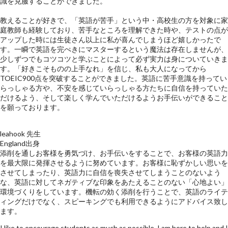
識を克服することができました。
教えることが好きで、「英語が苦手」という中・高校生の方を対象に家
庭教師も経験しており、苦手なところを理解できた時や、テストの点が
アップした時には生徒さん以上に私が喜んでしまうほど嬉しかったで
す。一瞬で英語を完ぺきにマスターするという魔法は存在しませんが、
少しずつでもコツコツと学ぶことによって必ず実力は身についていきま
す。「好きこそものの上手なれ」を信じ、私も大人になってから
TOEIC900点を突破することができました。英語に苦手意識を持ってい
らっしゃる方や、不安を感じていらっしゃる方たちに自信を持っていた
だけるよう、そして楽しく学んでいただけるようお手伝いができること
を願っております。
leahook 先生
England出身
添削を通しお客様を勇気づけ、お手伝いをすることで、お客様の英語力
を最大限に発揮させるように努めています。お客様に恥ずかしい思いを
させてしまったり、英語力に自信を喪失させてしまうことのないよう
な、英語に対してネガティブな印象をあたえることのない「心地よい」
環境づくりをしています。機転の効く添削を行うことで、英語のライテ
ィングだけでなく、スピーキングでも利用できるようにアドバイス致し
ます。
I like to encourage students as much as possible, I am here to help and I