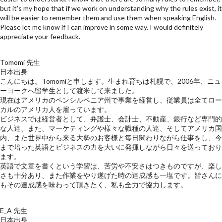
but it's my hope that if we work on understanding why the rules exist, it
will be easier to remember them and use them when speaking English.
Please let me know if I can improve in some way. I would definitely
appreciate your feedback.
Tomomi 先生
日本出身
こんにちは。Tomomiと申します。生まれ育ちは札幌で、2006年、ニュ
ーヨークへ留学生として渡米して来ました。
現在はアメリカのペンシルベニア州で事業を経営し、従業員は全てロー
カルのアメリカ人を雇っています。
ビジネスでは経営者として、弁護士、会計士、不動産、銀行など専門的
な人達、また、マーケティングや様々な職種の人達、そしてアメリカ国
内、また世界中から来る大勢のお客様と毎日関わりながら仕事をし、今
まで培った英語とビジネスの力を大いに発揮しながら日々を送っており
ます。
英語で文章を書くという学習は、苦労や不安さはつきものですが、楽し
さも十分あり、また作業をやり遂げた時の達成感も一塩です。皆さんに
もその達成感を味わって頂きたく、私も全力で協力します。
E_A 先生
日本出身