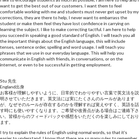
want to get the best out of our customers. I want them to feel
comfortable working with me and students must never get upset by my
corrections, they are there to help, I never want to embarrass the
student or make them feel they have lost confidence in carrying on
learning the subject. I like to make correcting tactful. I am here to help
you succeed in speaking a good standard of English. I will teach you all
the important things about the English language, this will include
tenses, sentence order, spelling and word usage. I will teach you
phrases that we use in our everyday language. This will help you
communicate in English with friends, in conversations, or on the
internet, or even to be successful in getting employment.
Stu 先生
England出身
お客様が理解しやすいように、日常的でわかりやすい言葉で英文法を説
明させていただきます。英文法には実にたくさんのルールがあります
が、なぜそのルールが存在するのかを理解すれば覚えやすく、英語を話
す時にも使いやすくなります。ご希望や改善点がある場合はご連絡下さ
い。皆様からのフィードバックや感想をいただくのを楽しみにしており
ます。
I try to explain the rules of English using normal words, so that it's
easier to understand. I know that there are so many rules to remember,